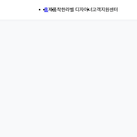
홈
제품
착한라벨 디자이너
고객지원센터