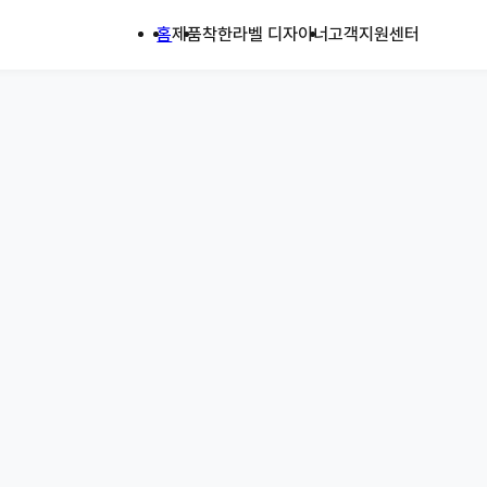
홈
제품
착한라벨 디자이너
고객지원센터