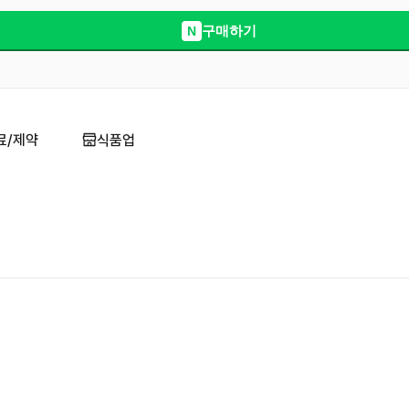
구매하기
N
료/제약
식품업