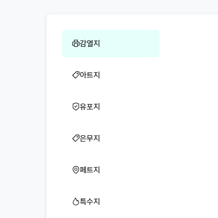
감열지
아트지
유포지
은무지
페트지
특수지