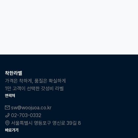
착한라벨
가격은 착하게, 품질은 확실하게
1만 고객이 선택한 갓성비 라벨
연락처
sw@woojuoa.co.kr
02-703-0332
서울특별시 영등포구 영신로 39길 8
바로가기