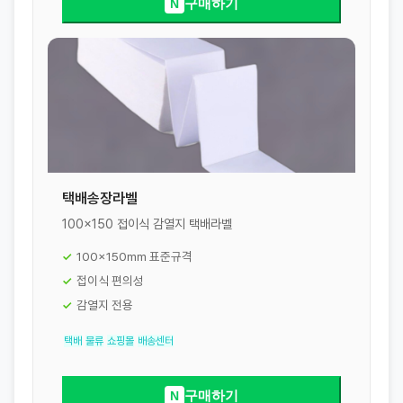
구매하기
N
택배송장라벨
100x150 접이식 감열지 택배라벨
100x150mm 표준규격
접이식 편의성
감열지 전용
택배
물류
쇼핑몰
배송센터
구매하기
N