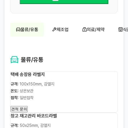
물류/유통
제조업
의료/제약
식
물류/유통
택배 송장용 라벨지
규격:
100x150mm, 감열지
온도:
상온보관
접착:
일반접착
견적 문의
창고 재고관리 바코드라벨
규격:
50x25mm, 감열지